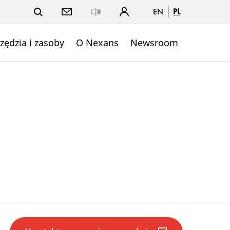
EN
PL
Close
zędzia i zasoby
O Nexans
Newsroom