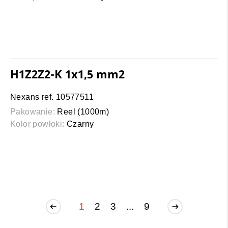
H1Z2Z2-K 1x1,5 mm2
Nexans ref. 10577511
Pakowanie:
Reel (1000m)
Kolor powłoki:
Czarny
1
2
3
...
9