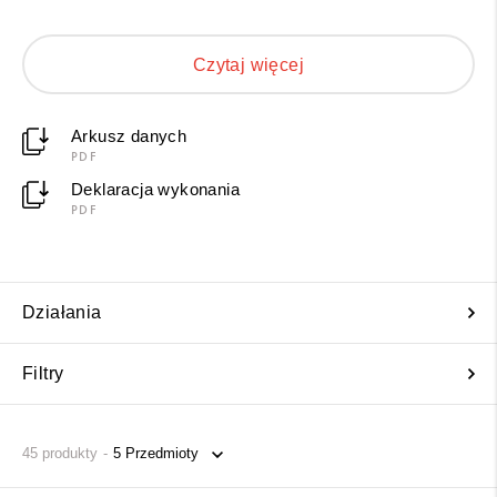
more than 25 years under normal usage conditions
(lifetime acc. to Arrhenius-Diagram).
Czytaj więcej
Arkusz danych
PDF
Deklaracja wykonania
PDF
Działania
Filtry
45
produkty