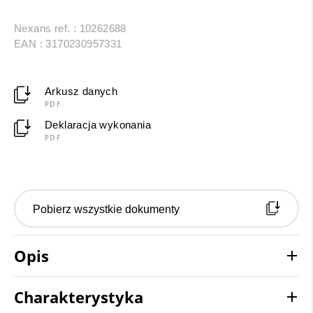
Nexans ref. : 10262688
EAN : 3170230957331
Arkusz danych
PDF
Deklaracja wykonania
PDF
Pobierz wszystkie dokumenty
Opis
Charakterystyka