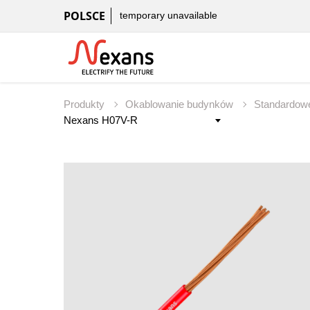
POLSCE
temporary unavailable
Produkty
Okablowanie budynków
Standardowe