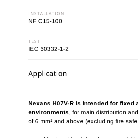
INSTALLATION
NF C15-100
TEST
IEC 60332-1-2
Application
Nexans H07V-R is intended for fixed an
environments
, for main distribution a
of 6 mm² and above (excluding fire safety