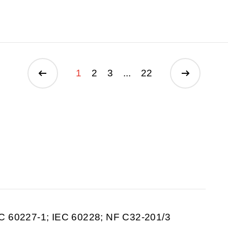
1
2
3
...
22
C 60227-1; IEC 60228; NF C32-201/3