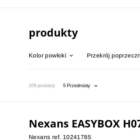
produkty
Kolor powłoki
Przekrój poprzec
109
produkty
Nexans EASYBOX H07
Nexans ref. 10241785