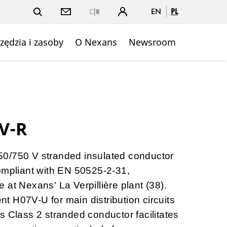
EN
PL
Close
zędzia i zasoby
O Nexans
Newsroom
V-R
0/750 V stranded insulated conductor
ompliant with EN 50525-2-31,
 at Nexans' La Verpillière plant (38).
nt H07V-U for
main distribution circuits
its
Class 2 stranded conductor
facilitates