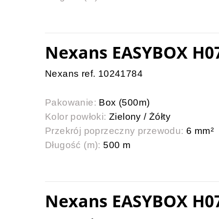
Nexans EASYBOX H0
Nexans ref. 10241784
Pakowanie:
Box (500m)
Kolor powłoki:
Zielony / Żółty
Przekrój poprzeczny przewodu:
6 mm²
Długość (m):
500 m
Nexans EASYBOX H07