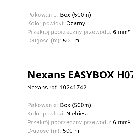
Pakowanie:
Box (500m)
Kolor powłoki:
Czarny
Przekrój poprzeczny przewodu:
6 mm²
Długość (m):
500 m
Nexans EASYBOX H07
Nexans ref. 10241742
Pakowanie:
Box (500m)
Kolor powłoki:
Niebieski
Przekrój poprzeczny przewodu:
6 mm²
Długość (m):
500 m