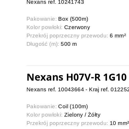
Nexans ref. 10241743
Pakowanie:
Box (500m)
Kolor powłoki:
Czerwony
Przekrój poprzeczny przewodu:
6 mm²
Długość (m):
500 m
Nexans H07V-R 1G1
Nexans ref. 10043664 - Kraj ref. 01225
Pakowanie:
Coil (100m)
Kolor powłoki:
Zielony / Żółty
Przekrój poprzeczny przewodu:
10 mm