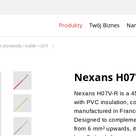
Produkty
Twój Biznes
Nar
 przewody i kable <1kV
Nexans H07
Nexans H07V-R is a 45
with PVC insulation
, c
manufactured in France
Designed to compleme
from 6 mm² upwards
, 