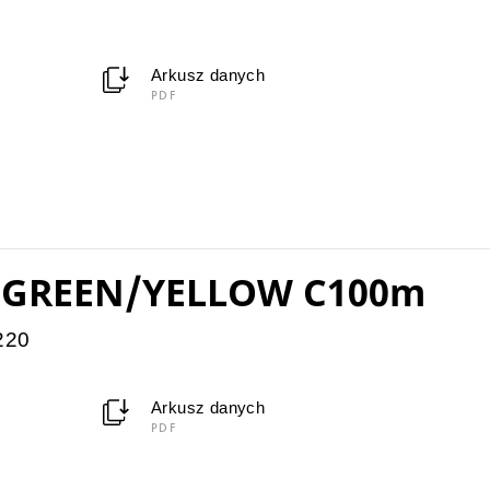
Arkusz danych
PDF
0 GREEN/YELLOW C100m
220
Arkusz danych
PDF
²