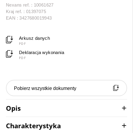
Nexans ref. : 10061627
Kraj ref. : 01397075
EAN : 3427680019943
Arkusz danych
PDF
Deklaracja wykonania
PDF
Pobierz wszystkie dokumenty
Opis
Charakterystyka