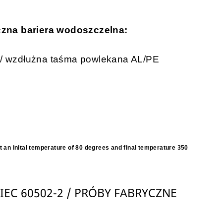
eczna bariera wodoszczelna:
e / wzdłużna taśma powlekana AL/PE
t an inital temperature of 80 degrees and final temperature 350
IEC 60502-2 / PRÓBY FABRYCZNE