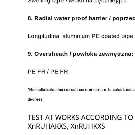
Swelling tape / włóknina pęczniejąca
8. Radial water proof barrier / poprz
Longitudinal aluminium PE coated tap
9. Oversheath / powłoka zewnętrzna:
PE FR / PE FR
*Non adiabatic short circuit current screen 1s calculated a
degrees
TEST AT WORKS ACCORDING TO 
XnRUHAKXS, XnRUHKXS