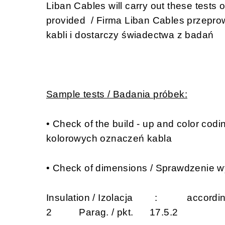
Liban Cables will carry out these tests on
provided / Firma Liban Cables przepro
kabli i dostarczy świadectwa z badań
Sample tests / Badania próbek:
• Check of the build - up and color codi
kolorowych oznaczeń kabla
• Check of dimensions / Sprawdzenie 
Insulation / Izolacja : according t
2 Parag. / pkt. 17.5.2