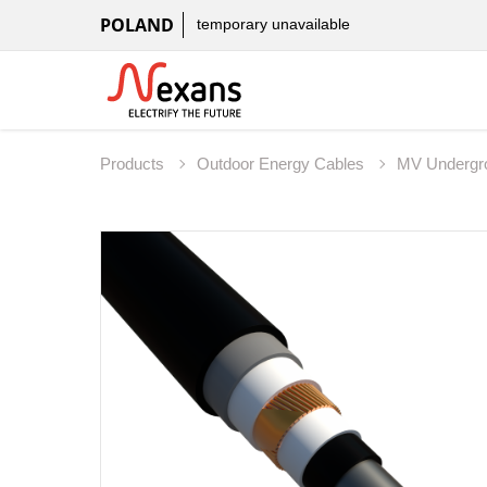
POLAND
temporary unavailable
Products
Outdoor Energy Cables
MV Undergr