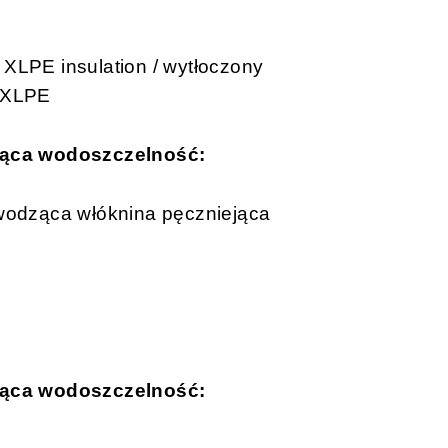
 XLPE insulation / wytłoczony
z XLPE
ająca wodoszczelność:
ewodząca włóknina pęczniejąca
ająca wodoszczelność: