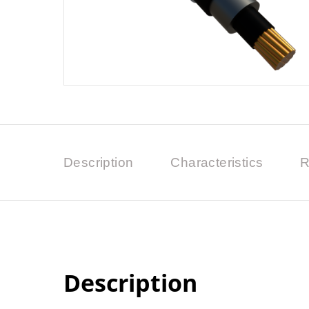
Description
Characteristics
R
Description