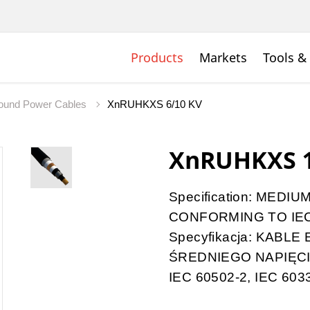
Products
Markets
Tools &
ound Power Cables
XnRUHKXS 6/10 KV
XnRUHKXS 1
Specification: ME
CONFORMING TO IEC 6
Specyfikacja: KAB
ŚREDNIEGO NAPIĘC
IEC 60502-2, IEC 603